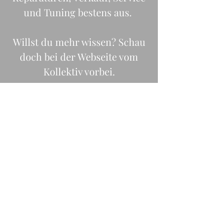
und Tuning bestens aus.
Willst du mehr wissen? Schau
doch bei der Webseite vom
Kollektiv vorbei.
Webseite
NACHHALTIG UND EFFIZENT
Reparaturen und regelmässige
Service verlängern die
Lebensdauer unserer
Fahrräder. Entsorgung und
Deponierung sollten die