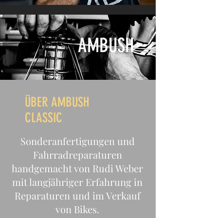
AMBUSH
ÜBER AMBUSH
CLASSIC
Sonderanfertigungen und
Fahrradreparaturen
handgemacht von Rudi Weber
mit langjähriger Erfahrung in
Reparaturen und im Verkauf
von Bikes.