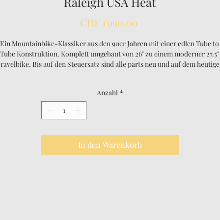
Raleigh USA Heat
Preis
CHF 1'990.00
Ein Mountainbike-Klassiker aus den 90er Jahren mit einer edlen Tube to
Tube Konstruktion. Komplett umgebaut von 26" zu einem moderner 27.5"
ravelbike. Bis auf den Steuersatz sind alle parts neu und auf dem heutige
Stand der Technik. 
Anzahl
*
Komm vorbei und galoppiere mit mir durch die Weiten der Prärie!
In den Warenkorb